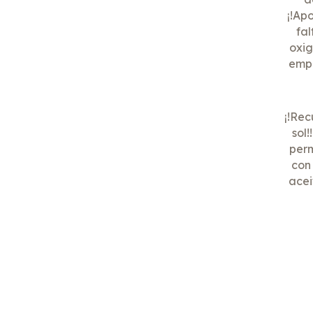
¡!Ap
fal
oxig
empi
¡!Rec
sol!
perm
con
acei