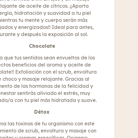
lajante de aceite de cítricos. ¡¡Aporta
ergía, hidratación y suavidad a tu piel
ientras tu mente y cuerpo serán más
jados y energizados!! Ideal para antes,
urante y después la exposición al sol.
Chocolate
ja que tus sentidos sean envueltos de los
ectos beneficios del aroma y aceite de
late!! Exfoliación con el scrub, envoltura
 choco y masaje relajante. Gracias al
ento de las hormonas de la felicidad y
enestar sentirás aliviado el estrés, muy
ado/a con tu piel más hidratada y suave.
Détox
ina las toxinas de tu organismo con este
miento de scrub, envoltura y masaje con
ceites y cremas específicas. Oxigeno: