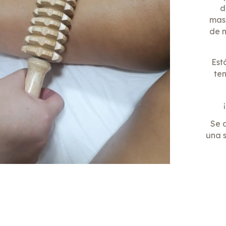
d
masa
de 
Est
ten
Se 
una s