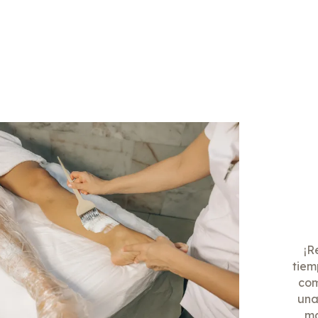
¡R
tiem
com
una
ma