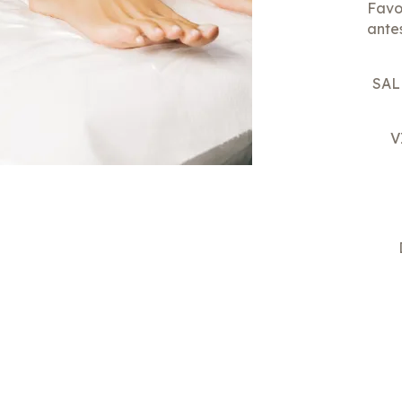
Favo
antes
SAL
V