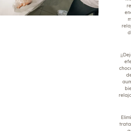
re
en
m
rela
d
¡¡De
ef
choco
de
aum
bi
relaj
Elim
trata
a