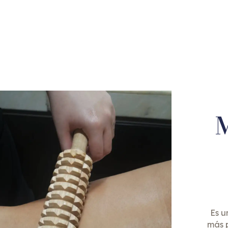
M
Es u
más p