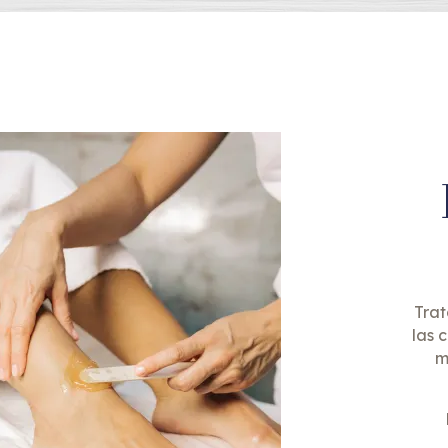
Trat
las 
m